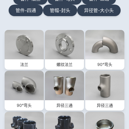
管件-四通
管帽-封头
异径管-大小头
法兰
螺纹法兰
90°弯头
90°弯头
异径三通
异径三通