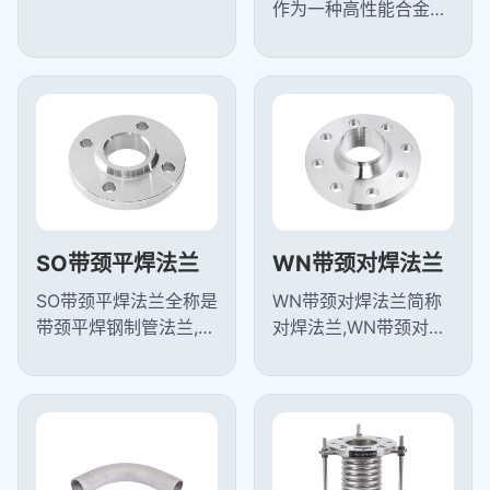
一种法兰,PL板式平焊
作为一种高性能合金材
法兰属任意式法兰,与带
料，综合了奥氏体不锈
颈对焊法兰相比板式平
钢和铁素体不锈钢的优
焊法兰结构...
点，具有优良的耐腐蚀
性、耐磨性和...
SO带颈平焊法兰
WN带颈对焊法兰
SO带颈平焊法兰全称是
WN带颈对焊法兰简称
带颈平焊钢制管法兰,是
对焊法兰,WN带颈对焊
将钢管或管件等伸入法
法兰是指带颈的并有圆
兰内通过角焊缝与设备
管过渡的并与管子对焊
或管道连接的法兰,SO
连接的法兰,对焊法兰不
带颈平焊法...
易变形密封好...