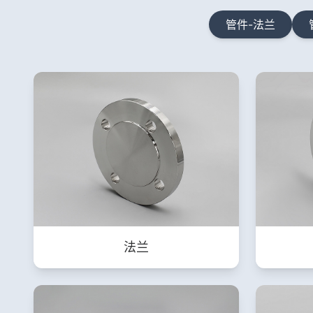
管件-法兰
法兰