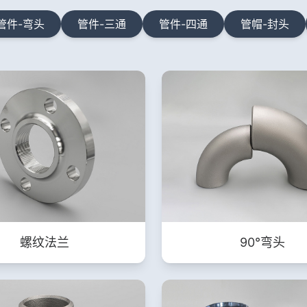
管件-弯头
管件-三通
管件-四通
管帽-封头
螺纹法兰
90°弯头