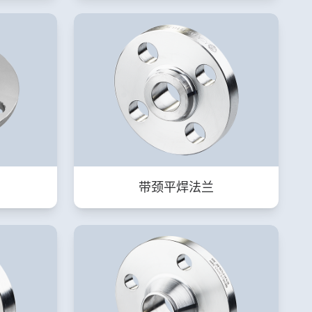
带颈平焊法兰