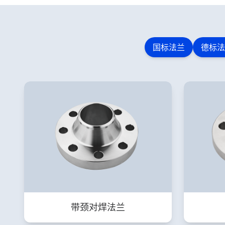
国标法兰
德标法
带颈对焊法兰