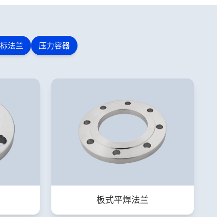
标法兰
压力容器
板式平焊法兰