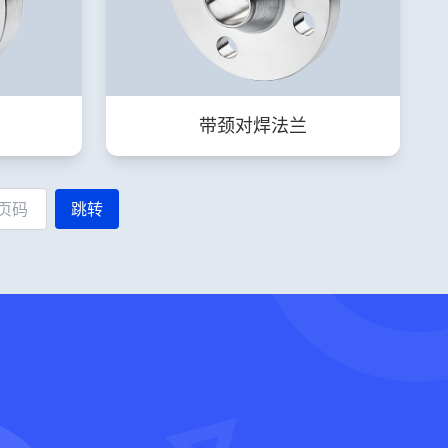
带颈对焊法兰