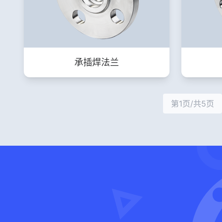
承插焊法兰
第1页/共5页