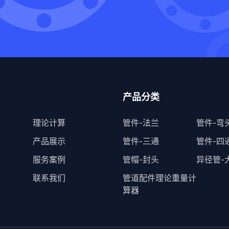
产品分类
理论计算
管件-法兰
管件-弯
产品展示
管件-三通
管件-四
服务案例
管帽-封头
异径管-
联系我们
管道配件理论重量计
算器