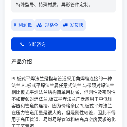
特殊型号、特殊材质，异形管件定制。
利润低
规格全
发货快
立即咨询
产品介绍
PL板式平焊
法兰
是指与管道采用角焊缝连接的一种
法兰
,PL板式平焊
法兰
属任意式法兰,与带颈对焊法兰
相比板式平焊法兰结构简单用材省，但刚性及密封性
不如带颈对焊法兰,板式平焊法兰广泛应用于中低压
容器和管道的连接。因为价格亲民PL板式平焊法兰
在压力管道用量是很大的，但是刚性较差，因此不得
用于高压管道、易燃易爆管道和较高真空度要求的化
工工艺管道。