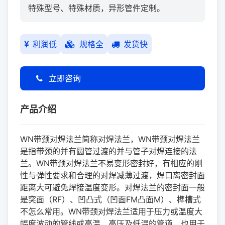
特殊型号、特殊材质，异形管件定制。
利润低
规格全
发货快
立即咨询
产品介绍
WN带颈对焊
法兰
简称对焊
法兰
，WN带颈对焊
法兰
是指带颈的并有圆管过渡的并与管子对焊连接的法
兰。WN带颈对焊法兰不易变形密封好，有相应的刚
性与弹性要求和合理的对焊减薄过渡，焊口离密封面
距离大可避免焊接温度变形。对焊法兰的密封面一般
是突面（RF）、凹凸式（凹面FM凸面M）、榫槽式
不怎么常用。WN带颈对焊法兰适用于压力或温度大
幅度波动的管线或高温、高压及低温的管道，也用于