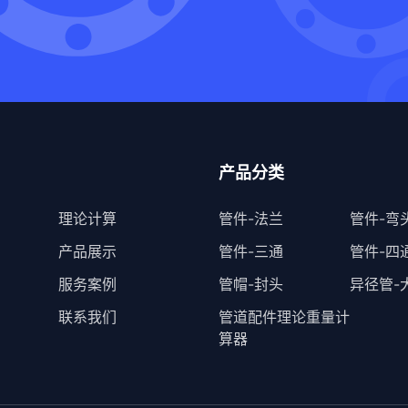
产品分类
理论计算
管件-法兰
管件-弯
产品展示
管件-三通
管件-四
服务案例
管帽-封头
异径管-
联系我们
管道配件理论重量计
算器