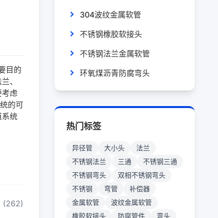
304波纹金属软管
不锈钢橡胶软接头
不锈钢法兰金属软管
要目的
环氧煤沥青防腐弯头
法兰
、
要考虑
统的可
道系统
热门标签
异径管
大小头
法兰
不锈钢法兰
三通
不锈钢三通
不锈钢弯头
双相不锈钢弯头
不锈钢
弯管
补偿器
金属软管
波纹金属软管
(262)
橡胶软接头
防腐管件
弯头